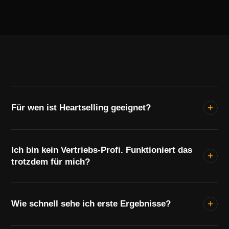
+
Für wen ist Heartselling geeignet?
Für Vertriebler, Selbstständige und Unternehmer, die
Ich bin kein Vertriebs-Profi. Funktioniert das
bereits verkaufen – aber merken, dass Druck,
+
trotzdem für mich?
Manipulation und Skripte langfristig nicht funktionieren.
Kein Einsteiger-Kurs.
Ja – sogar besonders gut. Wer noch keine
+
eingefahrenen Muster hat, setzt Heartselling oft schneller
Wie schnell sehe ich erste Ergebnisse?
um als langjährige Vertriebler.